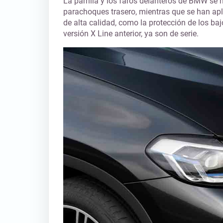
La parrilla y los faros delanteros de BMW se 
parachoques trasero, mientras que se han apl
de alta calidad, como la protección de los bajo
versión X Line anterior, ya son de serie.