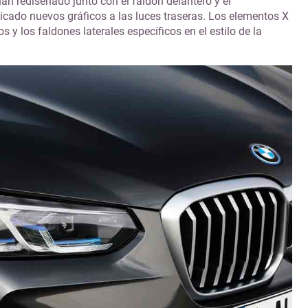
han rediseñado junto con el faldón delantero y el
icado nuevos gráficos a las luces traseras. Los elementos X
s y los faldones laterales específicos en el estilo de la