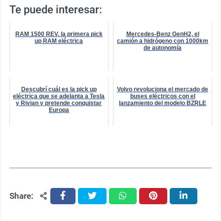
Te puede interesar:
RAM 1500 REV, la primera pick
Mercedes-Benz GenH2, el
up RAM eléctrica
camión a hidrógeno con 1000km
de autonomía
Descubrí cuál es la pick up
Volvo revoluciona el mercado de
eléctrica que se adelanta a Tesla
buses eléctricos con el
y Rivian y pretende conquistar
lanzamiento del modelo BZRLE
Europa
Share:
facebook
twitter
whatsapp
pinterest
linkedin