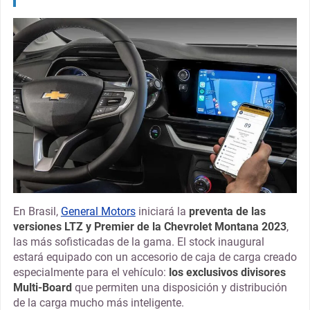
En Brasil,
General Motors
iniciará la
preventa de las
versiones LTZ y Premier de la Chevrolet Montana 2023
,
las más sofisticadas de la gama. El stock inaugural
estará equipado con un accesorio de caja de carga creado
especialmente para el vehículo:
los exclusivos divisores
Multi-Board
que permiten una disposición y distribución
de la carga mucho más inteligente.