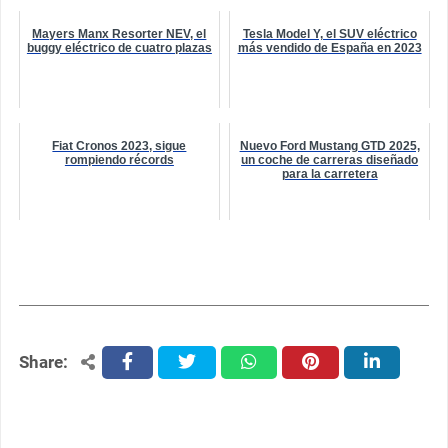
Mayers Manx Resorter NEV, el
Tesla Model Y, el SUV eléctrico
buggy eléctrico de cuatro plazas
más vendido de España en 2023
Fiat Cronos 2023, sigue
Nuevo Ford Mustang GTD 2025,
rompiendo récords
un coche de carreras diseñado
para la carretera
Share:
facebook
twitter
whatsapp
pinterest
linkedin