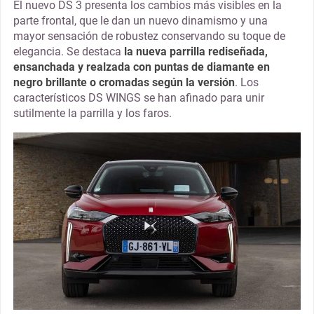
El nuevo DS 3 presenta los cambios más visibles en la
parte frontal, que le dan un nuevo dinamismo y una
mayor sensación de robustez conservando su toque de
elegancia. Se destaca
la nueva parrilla rediseñada,
ensanchada y realzada con puntas de diamante en
negro brillante o cromadas según la versión
. Los
característicos DS WINGS se han afinado para unir
sutilmente la parrilla y los faros.