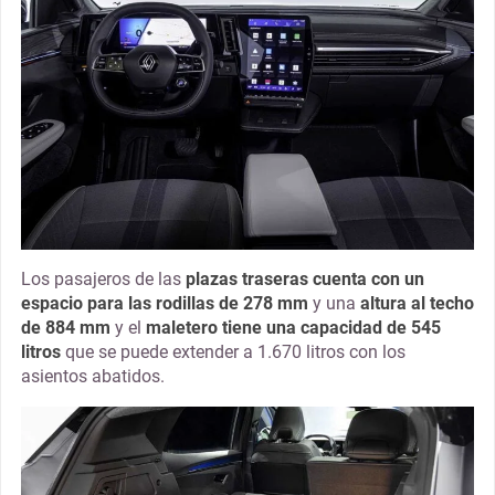
Los pasajeros de las
plazas traseras cuenta con un
espacio para las rodillas de 278 mm
y una
altura al techo
de 884 mm
y el
maletero tiene una capacidad de 545
litros
que se puede extender a 1.670 litros con los
asientos abatidos.