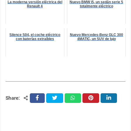
La moderna versión eléctrica del
Nuevo BMW i5, un sedán serie 5
Renault 4
totalmente eléctrico
Silence S04, el coche eléctrico
Nuevo Mercedes-Benz GLC 300
con baterías extraíbles
4MATIC, un SUV de lujo
Share:
facebook
twitter
whatsapp
pinterest
linkedin