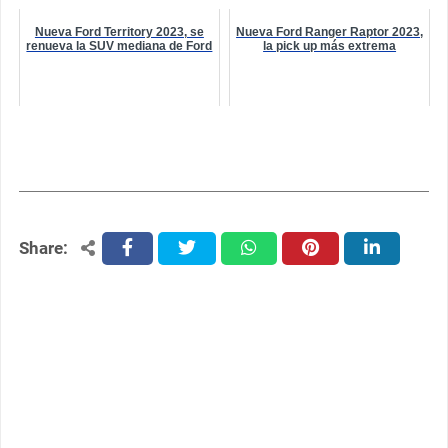
Nueva Ford Territory 2023, se
Nueva Ford Ranger Raptor 2023,
renueva la SUV mediana de Ford
la pick up más extrema
Share:
facebook
twitter
whatsapp
pinterest
linkedin